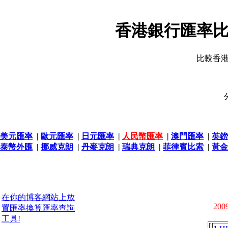
香港銀行匯率比
比較香
美元匯率
|
歐元匯率
|
日元匯率
|
人民幣匯率
|
澳門匯率
|
英鎊
泰幣外匯
|
挪威克朗
|
丹麥克朗
|
瑞典克朗
|
菲律賓比索
|
黃金
在你的博客網站上放
2009
置匯率換算匯率查詢
工具!