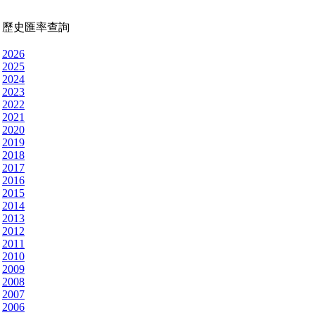
歷史匯率查詢
2026
2025
2024
2023
2022
2021
2020
2019
2018
2017
2016
2015
2014
2013
2012
2011
2010
2009
2008
2007
2006