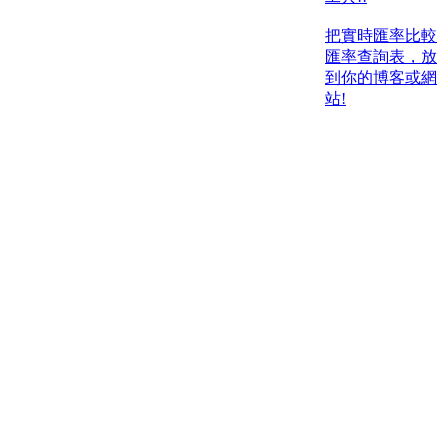
把實時匯率比較
匯率查詢表，放
到你的博客或網
站!