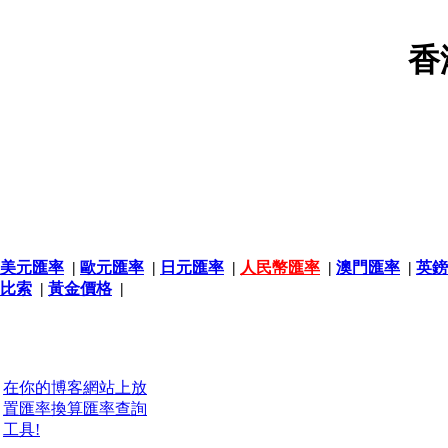
香
美元匯率
|
歐元匯率
|
日元匯率
|
人民幣匯率
|
澳門匯率
|
英鎊
比索
|
黃金價格
|
在你的博客網站上放
置匯率換算匯率查詢
工具!