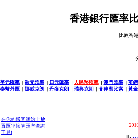
香港銀行匯率比
比較香
美元匯率
|
歐元匯率
|
日元匯率
|
人民幣匯率
|
澳門匯率
|
英鎊
泰幣外匯
|
挪威克朗
|
丹麥克朗
|
瑞典克朗
|
菲律賓比索
|
黃金
在你的博客網站上放
2010
置匯率換算匯率查詢
工具!