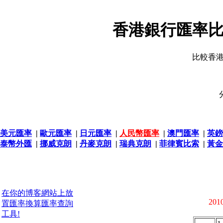
香港銀行匯率比
比較香
美元匯率
|
歐元匯率
|
日元匯率
|
人民幣匯率
|
澳門匯率
|
英鎊
泰幣外匯
|
挪威克朗
|
丹麥克朗
|
瑞典克朗
|
菲律賓比索
|
黃金
在你的博客網站上放
2010
置匯率換算匯率查詢
工具!