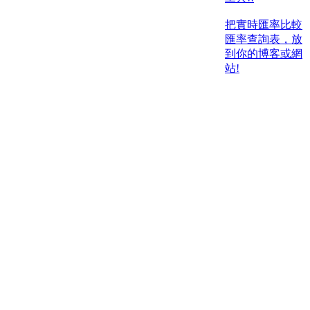
把實時匯率比較
匯率查詢表，放
到你的博客或網
站!