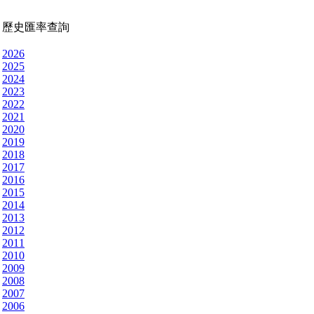
歷史匯率查詢
2026
2025
2024
2023
2022
2021
2020
2019
2018
2017
2016
2015
2014
2013
2012
2011
2010
2009
2008
2007
2006