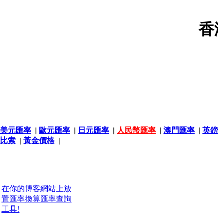
香
美元匯率
|
歐元匯率
|
日元匯率
|
人民幣匯率
|
澳門匯率
|
英鎊
比索
|
黃金價格
|
在你的博客網站上放
置匯率換算匯率查詢
工具!