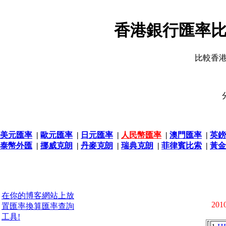
香港銀行匯率比
比較香
美元匯率
|
歐元匯率
|
日元匯率
|
人民幣匯率
|
澳門匯率
|
英鎊
泰幣外匯
|
挪威克朗
|
丹麥克朗
|
瑞典克朗
|
菲律賓比索
|
黃金
在你的博客網站上放
2010
置匯率換算匯率查詢
工具!