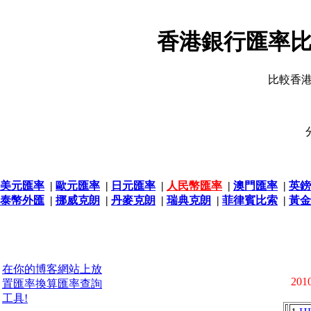
香港銀行匯率比
比較香
美元匯率
|
歐元匯率
|
日元匯率
|
人民幣匯率
|
澳門匯率
|
英鎊
泰幣外匯
|
挪威克朗
|
丹麥克朗
|
瑞典克朗
|
菲律賓比索
|
黃金
在你的博客網站上放
2010
置匯率換算匯率查詢
工具!