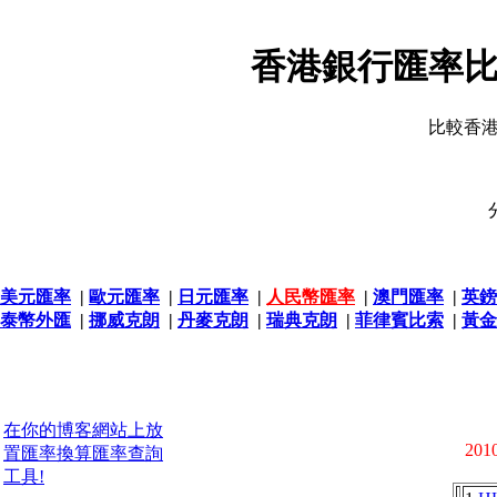
香港銀行匯率比
比較香
美元匯率
|
歐元匯率
|
日元匯率
|
人民幣匯率
|
澳門匯率
|
英鎊
泰幣外匯
|
挪威克朗
|
丹麥克朗
|
瑞典克朗
|
菲律賓比索
|
黃金
在你的博客網站上放
2010
置匯率換算匯率查詢
工具!