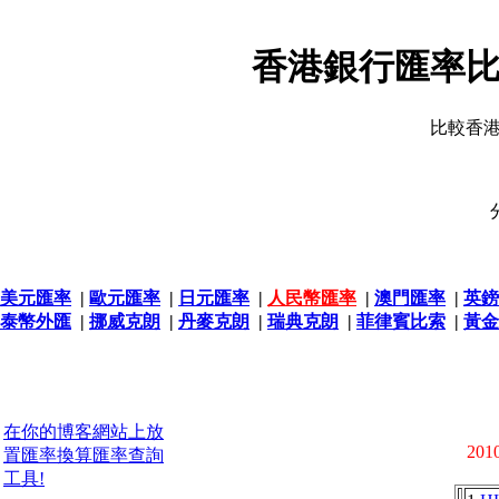
香港銀行匯率比
比較香
美元匯率
|
歐元匯率
|
日元匯率
|
人民幣匯率
|
澳門匯率
|
英鎊
泰幣外匯
|
挪威克朗
|
丹麥克朗
|
瑞典克朗
|
菲律賓比索
|
黃金
在你的博客網站上放
2010
置匯率換算匯率查詢
工具!