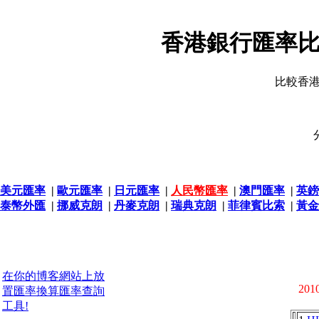
香港銀行匯率比
比較香
美元匯率
|
歐元匯率
|
日元匯率
|
人民幣匯率
|
澳門匯率
|
英鎊
泰幣外匯
|
挪威克朗
|
丹麥克朗
|
瑞典克朗
|
菲律賓比索
|
黃金
在你的博客網站上放
2010
置匯率換算匯率查詢
工具!