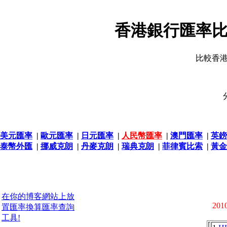
香港銀行匯率比
比較香
美元匯率
|
歐元匯率
|
日元匯率
|
人民幣匯率
|
澳門匯率
|
英鎊
泰幣外匯
|
挪威克朗
|
丹麥克朗
|
瑞典克朗
|
菲律賓比索
|
黃金
在你的博客網站上放
2010
置匯率換算匯率查詢
工具!