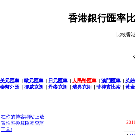
香港銀行匯率比
比較香
美元匯率
|
歐元匯率
|
日元匯率
|
人民幣匯率
|
澳門匯率
|
英鎊
泰幣外匯
|
挪威克朗
|
丹麥克朗
|
瑞典克朗
|
菲律賓比索
|
黃金
在你的博客網站上放
2011
置匯率換算匯率查詢
工具!