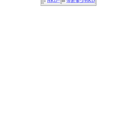
1
HKD=
in
等於多少HKD