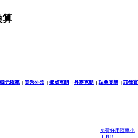
換算
韓元匯率
|
泰幣外匯
|
挪威克朗
|
丹麥克朗
|
瑞典克朗
|
菲律賓
免費好用匯率小
工具!!