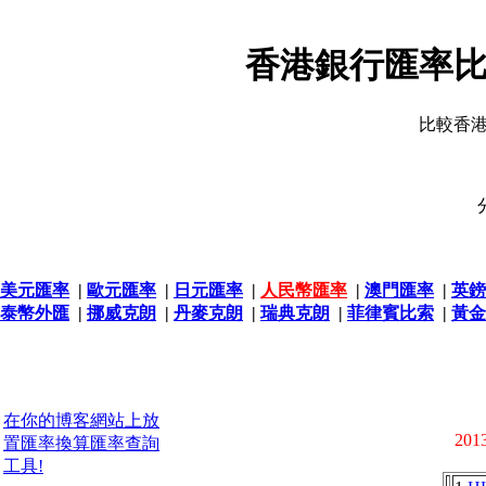
香港銀行匯率比
比較香
美元匯率
|
歐元匯率
|
日元匯率
|
人民幣匯率
|
澳門匯率
|
英鎊
泰幣外匯
|
挪威克朗
|
丹麥克朗
|
瑞典克朗
|
菲律賓比索
|
黃金
在你的博客網站上放
2013
置匯率換算匯率查詢
工具!