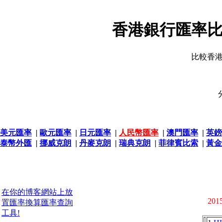
香港銀行匯率比
比較香
美元匯率
|
歐元匯率
|
日元匯率
|
人民幣匯率
|
澳門匯率
|
英鎊
泰幣外匯
|
挪威克朗
|
丹麥克朗
|
瑞典克朗
|
菲律賓比索
|
黃金
在你的博客網站上放
2015
置匯率換算匯率查詢
工具!