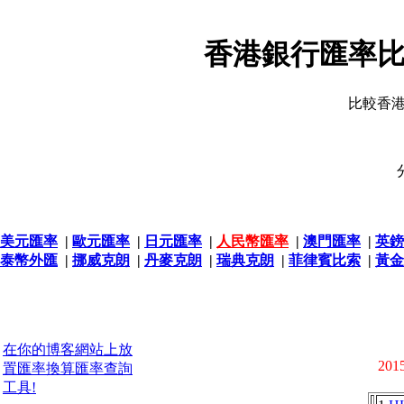
香港銀行匯率比
比較香
美元匯率
|
歐元匯率
|
日元匯率
|
人民幣匯率
|
澳門匯率
|
英鎊
泰幣外匯
|
挪威克朗
|
丹麥克朗
|
瑞典克朗
|
菲律賓比索
|
黃金
在你的博客網站上放
2015
置匯率換算匯率查詢
工具!