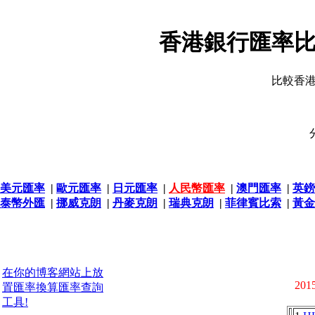
香港銀行匯率比
比較香
美元匯率
|
歐元匯率
|
日元匯率
|
人民幣匯率
|
澳門匯率
|
英鎊
泰幣外匯
|
挪威克朗
|
丹麥克朗
|
瑞典克朗
|
菲律賓比索
|
黃金
在你的博客網站上放
2015
置匯率換算匯率查詢
工具!