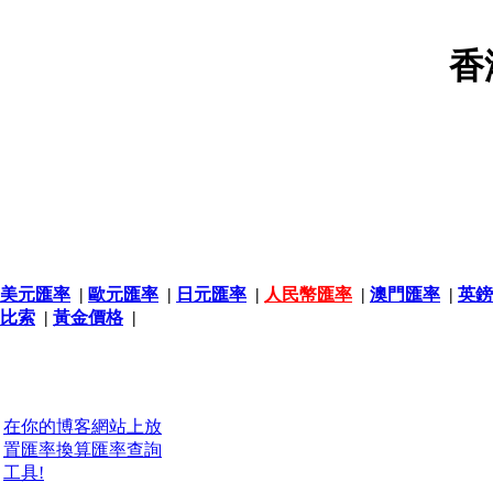
香
美元匯率
|
歐元匯率
|
日元匯率
|
人民幣匯率
|
澳門匯率
|
英鎊
比索
|
黃金價格
|
在你的博客網站上放
置匯率換算匯率查詢
工具!