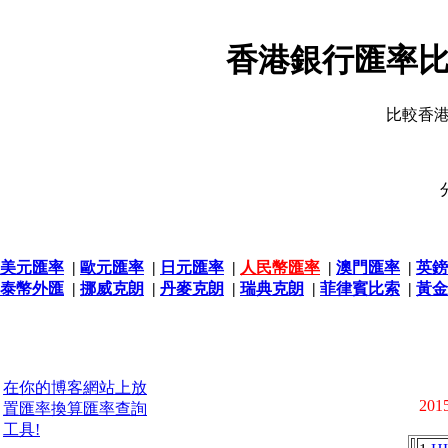
香港銀行匯率比
比較香
美元匯率
|
歐元匯率
|
日元匯率
|
人民幣匯率
|
澳門匯率
|
英鎊
泰幣外匯
|
挪威克朗
|
丹麥克朗
|
瑞典克朗
|
菲律賓比索
|
黃金
在你的博客網站上放
2015
置匯率換算匯率查詢
工具!