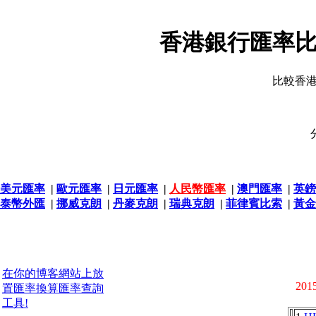
香港銀行匯率比
比較香
美元匯率
|
歐元匯率
|
日元匯率
|
人民幣匯率
|
澳門匯率
|
英鎊
泰幣外匯
|
挪威克朗
|
丹麥克朗
|
瑞典克朗
|
菲律賓比索
|
黃金
在你的博客網站上放
2015
置匯率換算匯率查詢
工具!