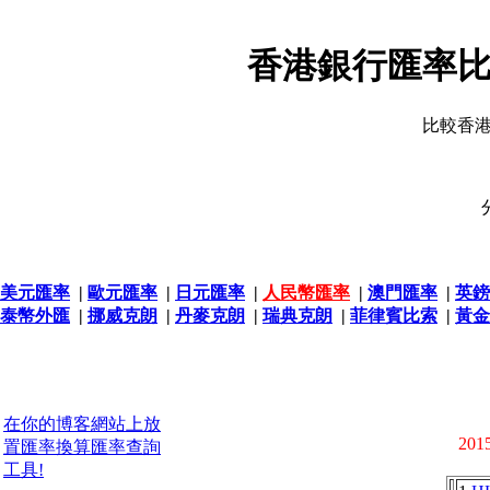
香港銀行匯率比
比較香
美元匯率
|
歐元匯率
|
日元匯率
|
人民幣匯率
|
澳門匯率
|
英鎊
泰幣外匯
|
挪威克朗
|
丹麥克朗
|
瑞典克朗
|
菲律賓比索
|
黃金
在你的博客網站上放
2015
置匯率換算匯率查詢
工具!