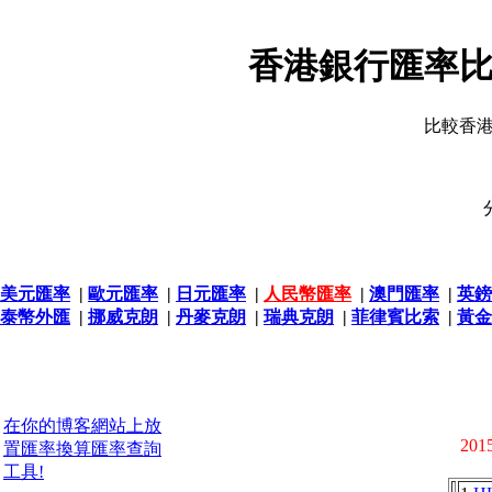
香港銀行匯率比
比較香
美元匯率
|
歐元匯率
|
日元匯率
|
人民幣匯率
|
澳門匯率
|
英鎊
泰幣外匯
|
挪威克朗
|
丹麥克朗
|
瑞典克朗
|
菲律賓比索
|
黃金
在你的博客網站上放
2015
置匯率換算匯率查詢
工具!