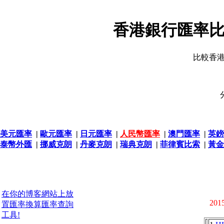
香港銀行匯率比
比較香
美元匯率
|
歐元匯率
|
日元匯率
|
人民幣匯率
|
澳門匯率
|
英鎊
泰幣外匯
|
挪威克朗
|
丹麥克朗
|
瑞典克朗
|
菲律賓比索
|
黃金
在你的博客網站上放
2015
置匯率換算匯率查詢
工具!