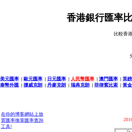
香港銀行匯率比
比較香
美元匯率
|
歐元匯率
|
日元匯率
|
人民幣匯率
|
澳門匯率
|
英鎊
泰幣外匯
|
挪威克朗
|
丹麥克朗
|
瑞典克朗
|
菲律賓比索
|
黃金
在你的博客網站上放
2016
置匯率換算匯率查詢
工具!