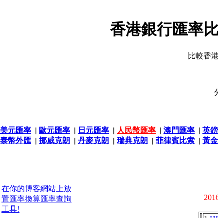
香港銀行匯率比
比較香
美元匯率
|
歐元匯率
|
日元匯率
|
人民幣匯率
|
澳門匯率
|
英鎊
泰幣外匯
|
挪威克朗
|
丹麥克朗
|
瑞典克朗
|
菲律賓比索
|
黃金
在你的博客網站上放
2016
置匯率換算匯率查詢
工具!