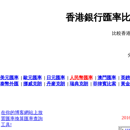
香港銀行匯率比
比較香
美元匯率
|
歐元匯率
|
日元匯率
|
人民幣匯率
|
澳門匯率
|
英鎊
泰幣外匯
|
挪威克朗
|
丹麥克朗
|
瑞典克朗
|
菲律賓比索
|
黃金
在你的博客網站上放
2016
置匯率換算匯率查詢
工具!