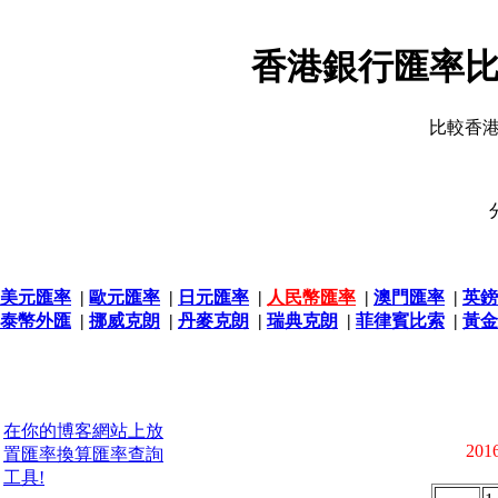
香港銀行匯率比
比較香
美元匯率
|
歐元匯率
|
日元匯率
|
人民幣匯率
|
澳門匯率
|
英鎊
泰幣外匯
|
挪威克朗
|
丹麥克朗
|
瑞典克朗
|
菲律賓比索
|
黃金
在你的博客網站上放
2016
置匯率換算匯率查詢
工具!