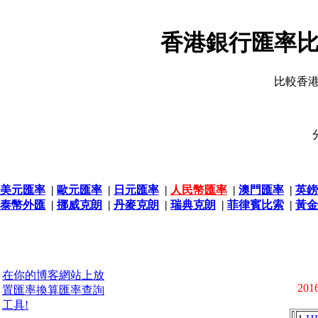
香港銀行匯率比
比較香
美元匯率
|
歐元匯率
|
日元匯率
|
人民幣匯率
|
澳門匯率
|
英鎊
泰幣外匯
|
挪威克朗
|
丹麥克朗
|
瑞典克朗
|
菲律賓比索
|
黃金
在你的博客網站上放
2016
置匯率換算匯率查詢
工具!