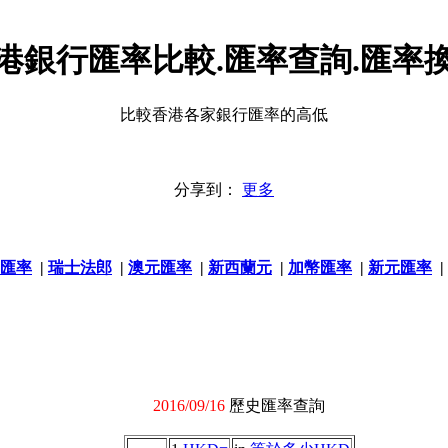
港銀行匯率比較.匯率查詢.匯率
比較香港各家銀行匯率的高低
分享到：
更多
匯率
|
瑞士法郎
|
澳元匯率
|
新西蘭元
|
加幣匯率
|
新元匯率
|
2016/09/16
歷史匯率查詢