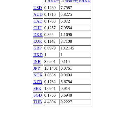
1
HKD=
in
等於多少HKD
USD
0.1289
7.7587
AUD
0.1716
5.8275
CAD
0.1703
5.872
CHF
0.1257
7.9554
DKK
0.855
1.1696
EUR
0.1148
8.7108
GBP
0.0979
10.2145
HKD
1
1
INR
8.6201
0.116
JPY
13.1401
0.0761
NOK
1.0634
0.9404
NZD
0.1762
5.6754
SEK
1.0941
0.914
SGD
0.1756
5.6948
THB
4.4894
0.2227