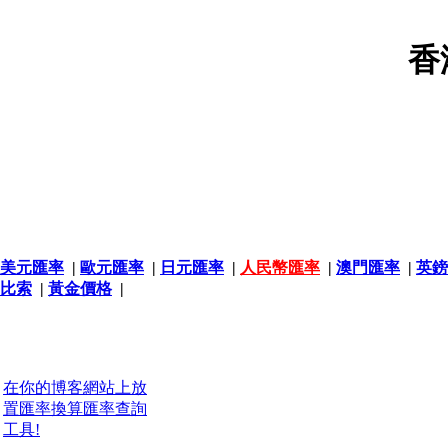
香
美元匯率
|
歐元匯率
|
日元匯率
|
人民幣匯率
|
澳門匯率
|
英鎊
比索
|
黃金價格
|
在你的博客網站上放
置匯率換算匯率查詢
工具!