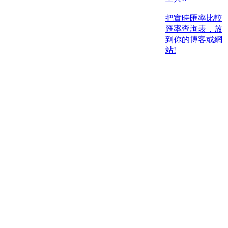
把實時匯率比較
匯率查詢表，放
到你的博客或網
站!