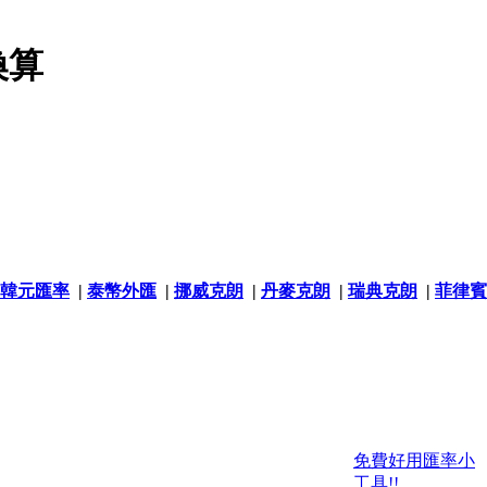
換算
韓元匯率
|
泰幣外匯
|
挪威克朗
|
丹麥克朗
|
瑞典克朗
|
菲律賓
免費好用匯率小
工具!!