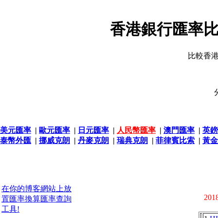
香港銀行匯率比
比較香
美元匯率
|
歐元匯率
|
日元匯率
|
人民幣匯率
|
澳門匯率
|
英鎊
泰幣外匯
|
挪威克朗
|
丹麥克朗
|
瑞典克朗
|
菲律賓比索
|
黃金
在你的博客網站上放
2018
置匯率換算匯率查詢
工具!