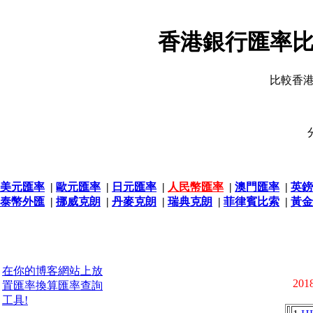
香港銀行匯率比
比較香
美元匯率
|
歐元匯率
|
日元匯率
|
人民幣匯率
|
澳門匯率
|
英鎊
泰幣外匯
|
挪威克朗
|
丹麥克朗
|
瑞典克朗
|
菲律賓比索
|
黃金
在你的博客網站上放
2018
置匯率換算匯率查詢
工具!