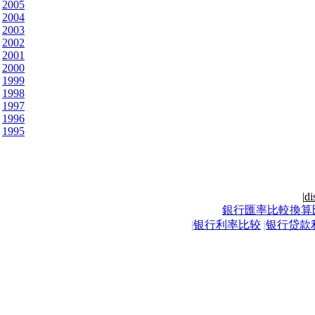
2005
2004
2003
2002
2001
2000
1999
1998
1997
1996
1995
|
di
銀行匯率比較換算
|
银行利率比较
|
银行贷款