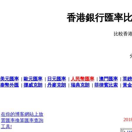
香港銀行匯率比
比較香
美元匯率
|
歐元匯率
|
日元匯率
|
人民幣匯率
|
澳門匯率
|
英鎊
泰幣外匯
|
挪威克朗
|
丹麥克朗
|
瑞典克朗
|
菲律賓比索
|
黃金
在你的博客網站上放
2018
置匯率換算匯率查詢
工具!