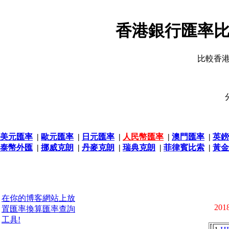
香港銀行匯率比
比較香
美元匯率
|
歐元匯率
|
日元匯率
|
人民幣匯率
|
澳門匯率
|
英鎊
泰幣外匯
|
挪威克朗
|
丹麥克朗
|
瑞典克朗
|
菲律賓比索
|
黃金
在你的博客網站上放
2018
置匯率換算匯率查詢
工具!