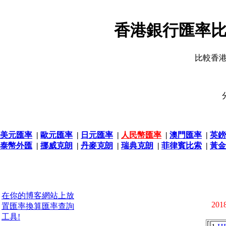
香港銀行匯率比
比較香
美元匯率
|
歐元匯率
|
日元匯率
|
人民幣匯率
|
澳門匯率
|
英鎊
泰幣外匯
|
挪威克朗
|
丹麥克朗
|
瑞典克朗
|
菲律賓比索
|
黃金
在你的博客網站上放
2018
置匯率換算匯率查詢
工具!