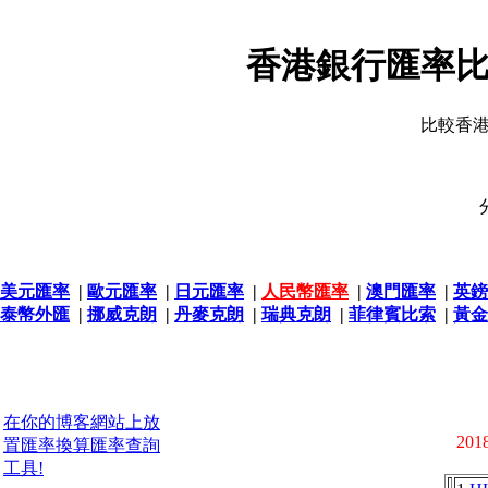
香港銀行匯率比
比較香
美元匯率
|
歐元匯率
|
日元匯率
|
人民幣匯率
|
澳門匯率
|
英鎊
泰幣外匯
|
挪威克朗
|
丹麥克朗
|
瑞典克朗
|
菲律賓比索
|
黃金
在你的博客網站上放
2018
置匯率換算匯率查詢
工具!