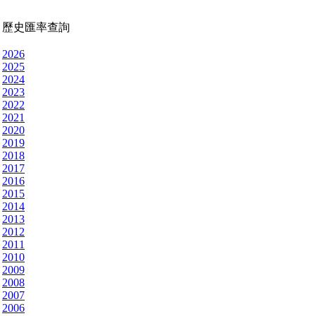
歷史匯率查詢
2026
2025
2024
2023
2022
2021
2020
2019
2018
2017
2016
2015
2014
2013
2012
2011
2010
2009
2008
2007
2006