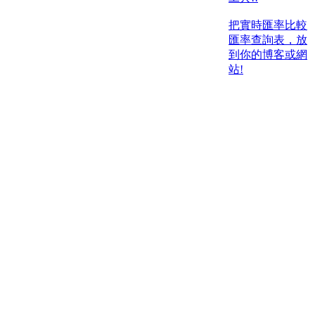
把實時匯率比較
匯率查詢表，放
到你的博客或網
站!