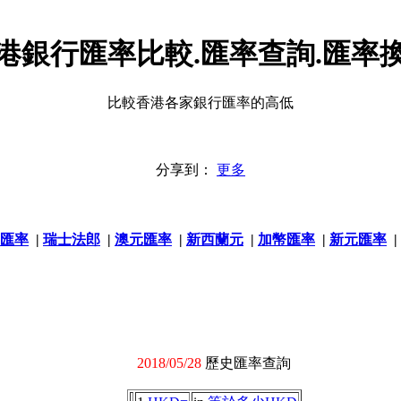
港銀行匯率比較.匯率查詢.匯率
比較香港各家銀行匯率的高低
分享到：
更多
匯率
|
瑞士法郎
|
澳元匯率
|
新西蘭元
|
加幣匯率
|
新元匯率
|
2018/05/28
歷史匯率查詢