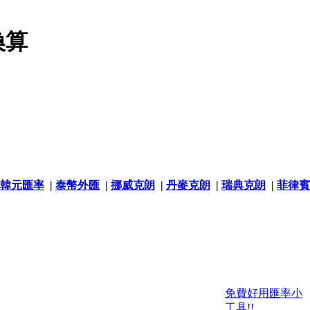
換算
韓元匯率
|
泰幣外匯
|
挪威克朗
|
丹麥克朗
|
瑞典克朗
|
菲律賓
免費好用匯率小
工具!!