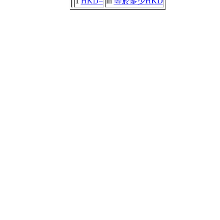
1
HKD=
in
等於多少HKD