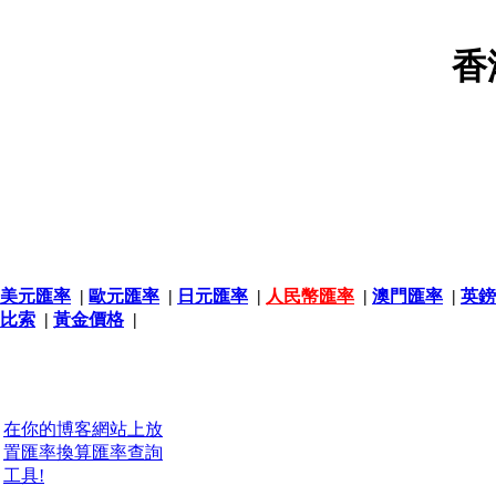
香
美元匯率
|
歐元匯率
|
日元匯率
|
人民幣匯率
|
澳門匯率
|
英鎊
比索
|
黃金價格
|
在你的博客網站上放
置匯率換算匯率查詢
工具!