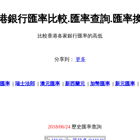
港銀行匯率比較.匯率查詢.匯率
比較香港各家銀行匯率的高低
分享到：
更多
匯率
|
瑞士法郎
|
澳元匯率
|
新西蘭元
|
加幣匯率
|
新元匯率
|
2018/06/24
歷史匯率查詢