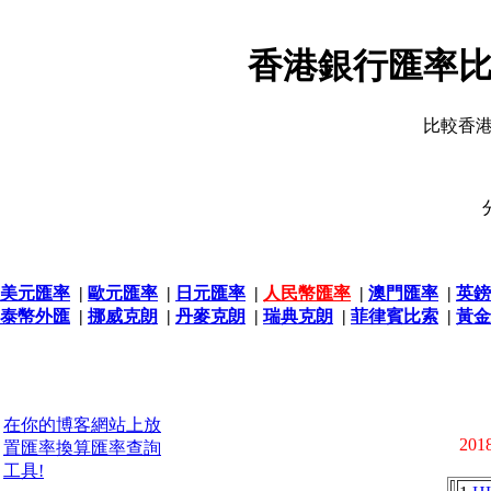
香港銀行匯率比
比較香
美元匯率
|
歐元匯率
|
日元匯率
|
人民幣匯率
|
澳門匯率
|
英鎊
泰幣外匯
|
挪威克朗
|
丹麥克朗
|
瑞典克朗
|
菲律賓比索
|
黃金
在你的博客網站上放
2018
置匯率換算匯率查詢
工具!