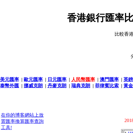
香港銀行匯率比
比較香
美元匯率
|
歐元匯率
|
日元匯率
|
人民幣匯率
|
澳門匯率
|
英鎊
泰幣外匯
|
挪威克朗
|
丹麥克朗
|
瑞典克朗
|
菲律賓比索
|
黃金
在你的博客網站上放
2018
置匯率換算匯率查詢
工具!