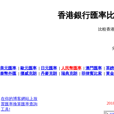
香港銀行匯率比
比較香
美元匯率
|
歐元匯率
|
日元匯率
|
人民幣匯率
|
澳門匯率
|
英鎊
泰幣外匯
|
挪威克朗
|
丹麥克朗
|
瑞典克朗
|
菲律賓比索
|
黃金
在你的博客網站上放
2018
置匯率換算匯率查詢
工具!