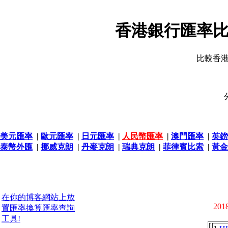
香港銀行匯率比
比較香
美元匯率
|
歐元匯率
|
日元匯率
|
人民幣匯率
|
澳門匯率
|
英鎊
泰幣外匯
|
挪威克朗
|
丹麥克朗
|
瑞典克朗
|
菲律賓比索
|
黃金
在你的博客網站上放
2018
置匯率換算匯率查詢
工具!