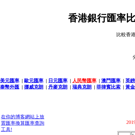
香港銀行匯率比
比較香
美元匯率
|
歐元匯率
|
日元匯率
|
人民幣匯率
|
澳門匯率
|
英鎊
泰幣外匯
|
挪威克朗
|
丹麥克朗
|
瑞典克朗
|
菲律賓比索
|
黃金
在你的博客網站上放
2019
置匯率換算匯率查詢
工具!