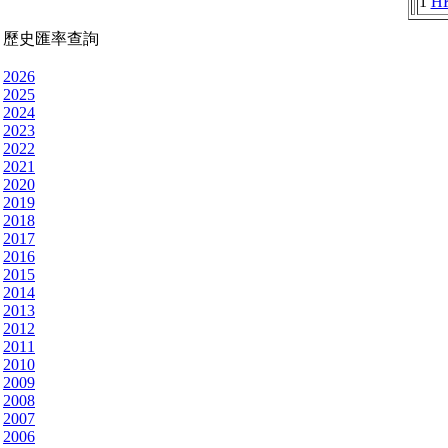
1
H
歷史匯率查詢
2026
2025
2024
2023
2022
2021
2020
2019
2018
2017
2016
2015
2014
2013
2012
2011
2010
2009
2008
2007
2006