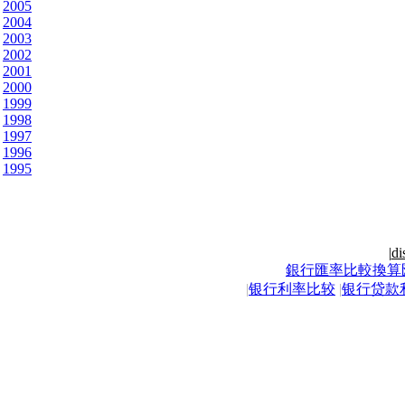
2005
2004
2003
2002
2001
2000
1999
1998
1997
1996
1995
|
di
銀行匯率比較換算
|
银行利率比较
|
银行贷款