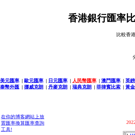
香港銀行匯率比
比較香
美元匯率
|
歐元匯率
|
日元匯率
|
人民幣匯率
|
澳門匯率
|
英鎊
泰幣外匯
|
挪威克朗
|
丹麥克朗
|
瑞典克朗
|
菲律賓比索
|
黃金
在你的博客網站上放
2022
置匯率換算匯率查詢
工具!