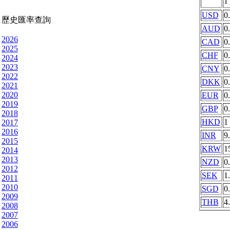
1
USD
0
歷史匯率查詢
AUD
0
2026
CAD
0
2025
CHF
0
2024
2023
CNY
0
2022
DKK
0
2021
2020
EUR
0
2019
GBP
0
2018
HKD
1
2017
2016
INR
9
2015
KRW
1
2014
2013
NZD
0
2012
SEK
1
2011
2010
SGD
0
2009
THB
4
2008
2007
2006