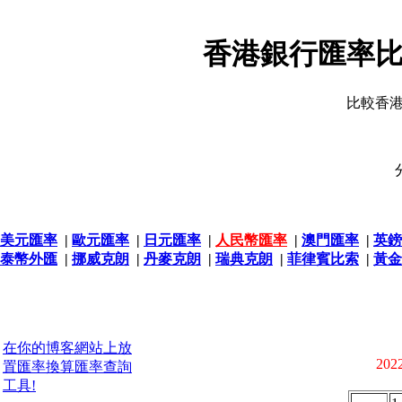
香港銀行匯率比
比較香
美元匯率
|
歐元匯率
|
日元匯率
|
人民幣匯率
|
澳門匯率
|
英鎊
泰幣外匯
|
挪威克朗
|
丹麥克朗
|
瑞典克朗
|
菲律賓比索
|
黃金
在你的博客網站上放
2022
置匯率換算匯率查詢
工具!