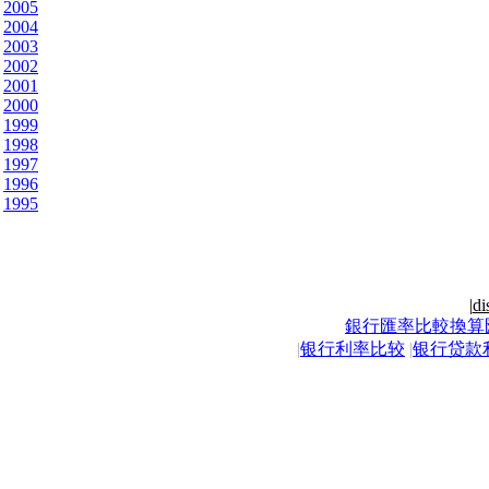
2005
2004
2003
2002
2001
2000
1999
1998
1997
1996
1995
|
di
銀行匯率比較換算
|
银行利率比较
|
银行贷款