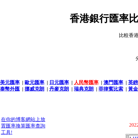
香港銀行匯率比
比較香
美元匯率
|
歐元匯率
|
日元匯率
|
人民幣匯率
|
澳門匯率
|
英鎊
泰幣外匯
|
挪威克朗
|
丹麥克朗
|
瑞典克朗
|
菲律賓比索
|
黃金
在你的博客網站上放
2022
置匯率換算匯率查詢
工具!