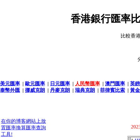
香港銀行匯率比
比較香
美元匯率
|
歐元匯率
|
日元匯率
|
人民幣匯率
|
澳門匯率
|
英鎊
泰幣外匯
|
挪威克朗
|
丹麥克朗
|
瑞典克朗
|
菲律賓比索
|
黃金
在你的博客網站上放
2023
置匯率換算匯率查詢
工具!