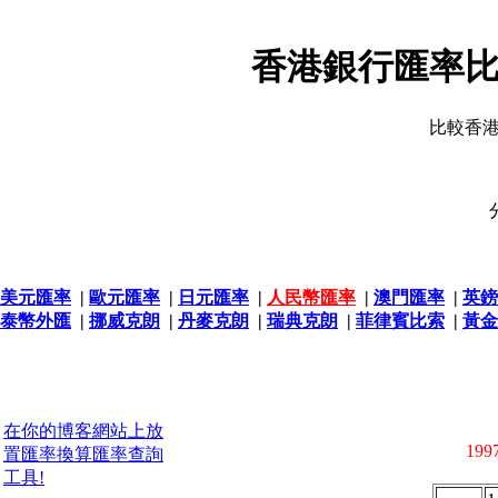
香港銀行匯率比
比較香
美元匯率
|
歐元匯率
|
日元匯率
|
人民幣匯率
|
澳門匯率
|
英鎊
泰幣外匯
|
挪威克朗
|
丹麥克朗
|
瑞典克朗
|
菲律賓比索
|
黃金
在你的博客網站上放
1997
置匯率換算匯率查詢
工具!