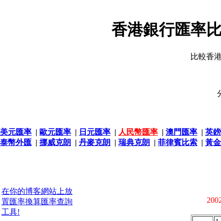
香港銀行匯率比
比較香
美元匯率
|
歐元匯率
|
日元匯率
|
人民幣匯率
|
澳門匯率
|
英鎊
泰幣外匯
|
挪威克朗
|
丹麥克朗
|
瑞典克朗
|
菲律賓比索
|
黃金
在你的博客網站上放
2002
置匯率換算匯率查詢
工具!